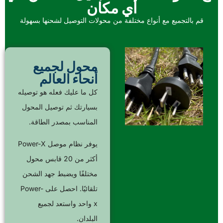
أي مكان
قم بالتجميع مع أنواع مختلفة من محولات التوصيل لشحنها بسهولة
محول لجميع
أنحاء العالم
كل ما عليك فعله هو توصيله
بسيارتك ثم توصيل المحول
المناسب بمصدر الطاقة.
يوفر نظام موصل Power-X
أكثر من 20 قابس محول
مختلفًا ويضبط جهد الشحن
تلقائيًا. احصل على Power-
x واحد واستعد لجميع
البلدان.