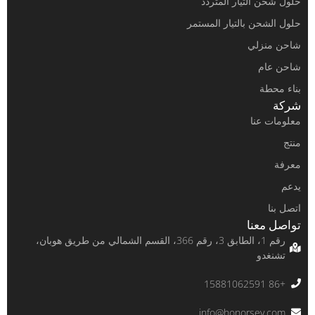
حلول شحن التيار المتردد
حلول الشحن بالتيار المستمر
شاحن منزلي
شاحن عام
بناء محطة
شركة
معلومات عنا
منتج
معرفة
يدعم
اتصل بنا
تواصل معنا
رقم 1، الطابق 3، رقم 366، القسم الشمالي من طريق هوبان،
تشنغدو
DE
+86 15881062591
PT
info@honorsev.com