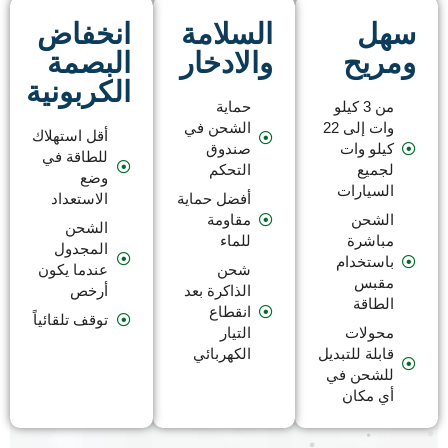
سهل
السلامة
انخفاض
ومريح
والادخار
البصمة
الكربونية
من 3 كيلو
حماية
وات إلى 22
الشحن في
أقل استهلاك
كيلو وات
صندوق
للطاقة في
لجميع
التحكم
وضع
السيارات
أفضل حماية
الاستعداد
الشحن
مقاومة
الشحن
مباشرة
للماء
المجدول
باستخدام
شحن
عندما يكون
مقبس
الذاكرة بعد
أرخص
الطاقة
انقطاع
توقف تلقائياً
محولات
التيار
قابلة للتبديل
الكهربائي
للشحن في
أي مكان