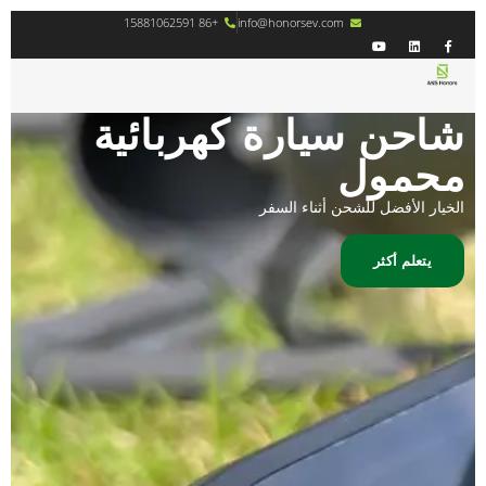
+86 15881062591
info@honorsev.com
شاحن سيارة كهربائية
محمول
الخيار الأفضل للشحن أثناء السفر
يتعلم أكثر