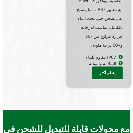
القاسية. يتوافق Power X
مع معايير IP67، مما يسمح
له بالشحن حتى تحت الماء
بالكامل. مناسب لدرجات
حرارة تتراوح بين -30
و+50 درجة مئوية.
IP67 مقاوم للماء
السلامة والمتانة
يتعلم أكثر
مع محولات قابلة للتبديل للشحن في