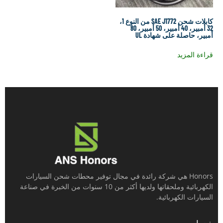
كابلات شحن SAE J1772 من النوع 1،
32 أمبير، 40 أمبير، 50 أمبير، 80
صلة على شهادة UL
مزيد
Honors هي شركة رائدة في مجال توفير محطات شحن السيارات
الكهربائية وملحقاتها ولديها أكثر من 10 سنوات من الخبرة في صناعة
الكهربائية.