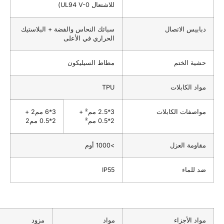
للاشتعال UL94 V-0)
 الاتصال
سبائك النحاس والفضة + البلاستيك
الحراري في الأعلى
الختم
مطاط السيليكون
لكابلات
TPU
ات الكابلات
3*2.5 مم² +
3*6 مم2 +
2*0.5 مم²
2*0.5 مم2
ة العزل
>1000 أوم
ماء
IP55
لأجزاء
مواد
مزود