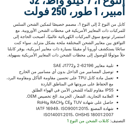
ر، 250 فولت
كابل من النوع 2 إلى النوع 1، مصمم خصيصًا لتمكين الشحن السلس
 ذات المعايير الأمريكية في محطات الشحن الأوروبية. مع
توسع سوق المركبات الكهربائية عالميًا، أصبحت الحاجة إلى
بين معايير الشحن المختلفة ملحة بشكل متزايد. سواء كنت
ستكشف أوروبا أو مقيمًا بسيارة ذات معايير أمريكية، يوفر كابلنا
وقًا للوصول إلى محطات الشحن ذات المعايير الأمريكية بسهولة.
ية معايير 62196-2 وSAE J1772
وصيل المسامير من الداخل بدون أي مسامير من الخارج
تعمل مادة كابل TPU على تحسين مقاومة التآكل ومقاومة البرد،
ع الحفاظ على مرونتها في المناطق الباردة
 للماء للشحن الآمن في الهواء الطلق
علامة التجارية، الشعار، الحزمة. الخ تخصيص OEM.
صل على شهادة TUV وCE وRACH وRoHs
شهادة المصنع IATF 16949، ISO9001:2015،
ISO14001:2015، OHSHS 18001:200
:
كابلات الشحن من النوع 1