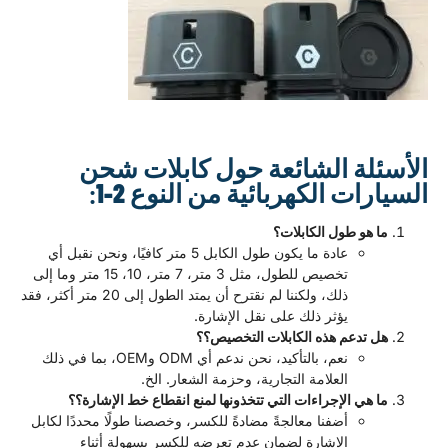
ئلة الشائعة حول كابلات شحن
رات الكهربائية من النوع 2-1
:
ا هو طول الكابلات؟
عادة ما يكون طول الكابل 5 متر كافيًا، ونحن نقبل أي
تخصيص للطول، مثل 3 متر، 7 متر، 10، 15 متر وما إلى
ذلك، ولكننا لم نقترح أن يمتد الطول إلى 20 متر أكثر، فقد
يؤثر ذلك على نقل الإشارة.
ل تدعم هذه الكابلات التخصيص؟؟
نعم، بالتأكيد، نحن ندعم أي ODM وOEM، بما في ذلك
العلامة التجارية، وحزمة الشعار. الخ.
 هي الإجراءات التي تتخذونها لمنع انقطاع خط الإشارة؟؟
أضفنا معالجةً مضادةً للكسر، وخصصنا طولًا محددًا لكابل
الإشارة لضمان عدم تعرضه للكسر بسهولة أثناء