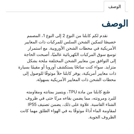
صف
صف
نقدم لكم كابلنا من النوع 2 إلى النوع 1، المصمم
صيصًا لتمكين الشحن السلس للمركبات ذات المعايير
لأمريكية في محطات الشحن الأوروبية. مع استمرار
وسع سوق المركبات الكهربائية عالميًا، أصبحت الحاجة
لى التوافق بين معايير الشحن المختلفة ملحة بشكل
تزايد. سواء كنت سائحًا يستكشف أوروبا أو مقيمًا بسيارة
ت معايير أمريكية، يوفر كابلنا حلاً موثوقًا للوصول إلى
حطات الشحن ذات المعايير الأمريكية بسهولة.
صُنع كابلنا من مادة TPU، ويتميز بمتانته ومقاومته
لبرد ومرونته، مما يضمن بقاءه مرنًا حتى في ظروف
الشتاء القاسية. علاوة على ذلك، يضمن تصنيف IP55
قاومة الماء أداءً موثوقًا به في الهواء الطلق مهما كانت
لظروف الجوية.