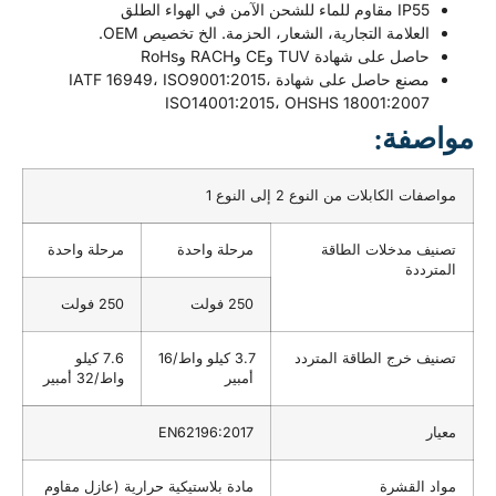
 للماء للشحن الآمن في الهواء الطلق
علامة التجارية، الشعار، الحزمة. الخ تخصيص OEM.
صل على شهادة TUV وCE وRACH وRoHs
مصنع حاصل على شهادة IATF 16949، ISO9001:2015،
ISO14001:2015، OHSHS 18001:200
فة:
الكابلات من النوع 2 إلى النوع 1
 مدخلات الطاقة
مرحلة واحدة
مرحلة واحدة
دة
250 فولت
250 فولت
 خرج الطاقة المتردد
3.7 كيلو واط/16
7.6 كيلو
أمبير
واط/32 أمبير
EN62196:2017
القشرة
مادة بلاستيكية حرارية (عازل مقاوم