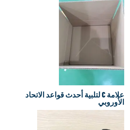
علامة C لتلبية أحدث قواعد الاتحاد
وبي