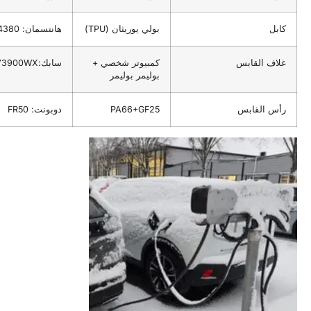
بولي يوريثان (TPU)
هانتسمان: A85P4380
القابس
كمبيوتر شخصي +
سابك:V3900WX
بوليمر بوليمر
لقابس
PA66+GF25
دوبونت: FR50