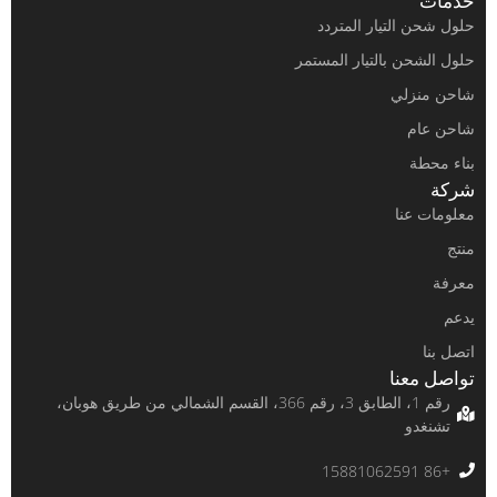
 التيار المتردد
حن بالتيار المستمر
زلي
م
ة
عنا
معنا
رقم 1، الطابق 3، رقم 366، القسم الشمالي من طريق هوبان،
دو