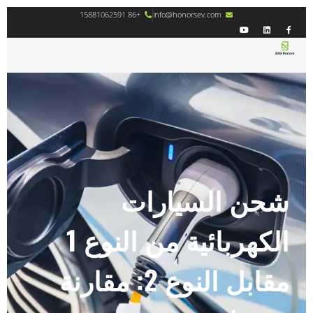
+86 15881062591
info@honorsev.com
شحن السيارات
الكهربائية من النوع 1
مقابل النوع 2: مقارنة