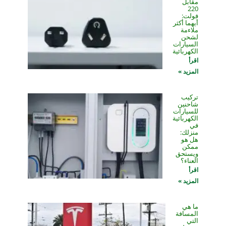
مقابل
220
فولت:
أيهما أكثر
ملاءمة
لشحن
السيارات
الكهربائية
اقرأ
المزيد »
تركيب
شاحنين
للسيارات
الكهربائية
في
منزلك:
هل هو
ممكن
ويستحق
العناء؟
اقرأ
المزيد »
ما هي
المسافة
التي