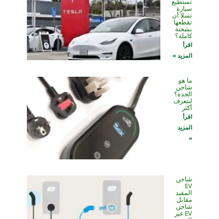
تستطيع
سيارة
تسلا أن
تقطعها
بشحنة
كاملة؟
اقرأ
المزيد »
ما هو
شاحن
الجدة؟
لنتعرف
أكثر
اقرأ
المزيد
»
شاحن
EV
المقيد
مقابل
شاحن
EV غير