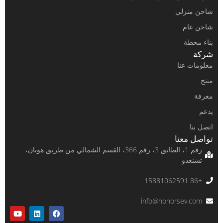
شاحن منزلي
شاحن عام
بناء محطة
شركة
معلومات عنا
منتج
معرفة
يدعم
اتصل بنا
تواصل معنا
رقم 1، الطابق 3، رقم 366، القسم الشمالي من طريق هوبان،
تشنغدو
DE
+86 15881062591
PT
info@honorsev.com
RU
ES