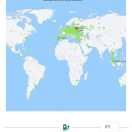
DE
AR
RU
ES
EN
PT