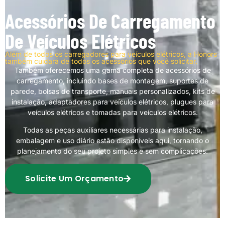
Acessórios De Carregamento
De Veículos Elétricos
Além de todos os carregadores para veículos elétricos, a Honors
também cuidará de todos os acessórios que você solicitar.
Também oferecemos uma gama completa de acessórios de
carregamento, incluindo bases de montagem, suportes de
parede, bolsas de transporte, manuais personalizados, kits de
instalação, adaptadores para veículos elétricos, plugues para
veículos elétricos e tomadas para veículos elétricos.
Todas as peças auxiliares necessárias para instalação,
embalagem e uso diário estão disponíveis aqui, tornando o
planejamento do seu projeto simples e sem complicações.
Solicite Um Orçamento