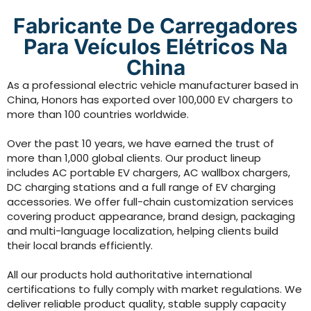
veículos elétricos com
aplicativo inteligente.
Fabricante De Carregadores
Para Veículos Elétricos Na
r
O carregador EVB para veículos elétricos vem com
China
um aplicativo inteligente, compatibilidade com
cartões RFID e OCPP, tornando o carregamento
As a professional electric vehicle manufacturer based in
mais seguro e fácil de controlar.
China, Honors has exported over 100,000 EV chargers to
more than 100 countries worldwide.
Enviar Consulta Agora
Over the past 10 years, we have earned the trust of
more than 1,000 global clients. Our product lineup
includes AC portable EV chargers, AC wallbox chargers,
DC charging stations and a full range of EV charging
accessories. We offer full-chain customization services
covering product appearance, brand design, packaging
and multi-language localization, helping clients build
their local brands efficiently.
All our products hold authoritative international
certifications to fully comply with market regulations. We
deliver reliable product quality, stable supply capacity