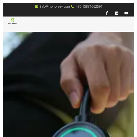
info@honorsev.com
+86 15881062591