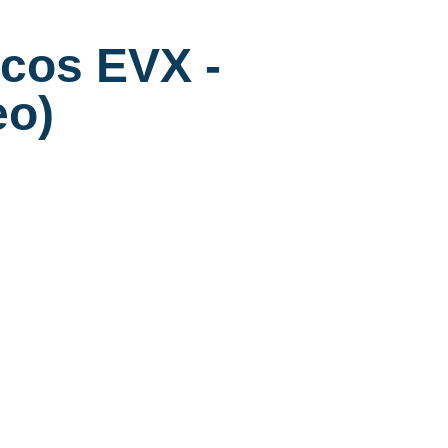
icos EVX -
eo)