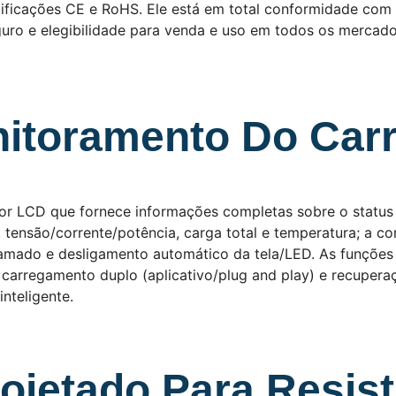
certificações CE e RoHS. Ele está em total conformidade c
guro e elegibilidade para venda e uso em todos os mercad
nitoramento Do Car
visor LCD que fornece informações completas sobre o statu
ensão/corrente/potência, carga total e temperatura; a co
amado e desligamento automático da tela/LED. As funções
 carregamento duplo (aplicativo/plug and play) e recupera
nteligente.
ojetado Para Resisti