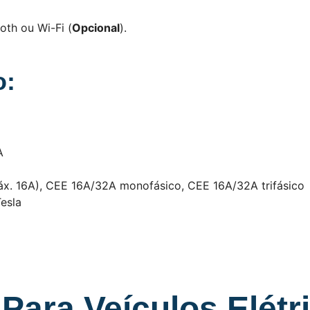
oth ou Wi-Fi (
Opcional
).
o:
A
áx. 16A), CEE 16A/32A monofásico, CEE 16A/32A trifásico
esla
 Para Veículos Elétr