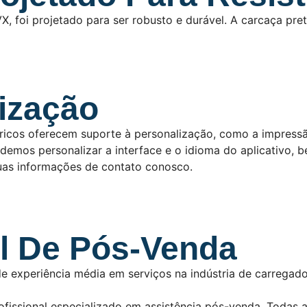
VX, foi projetado para ser robusto e durável. A carcaça pre
ização
tricos oferecem suporte à personalização, como a impressã
mos personalizar a interface e o idioma do aplicativo, b
suas informações de contato conosco.
al De Pós-Venda
 experiência média em serviços na indústria de carregado
issional especializado em assistência pós-venda. Todas a