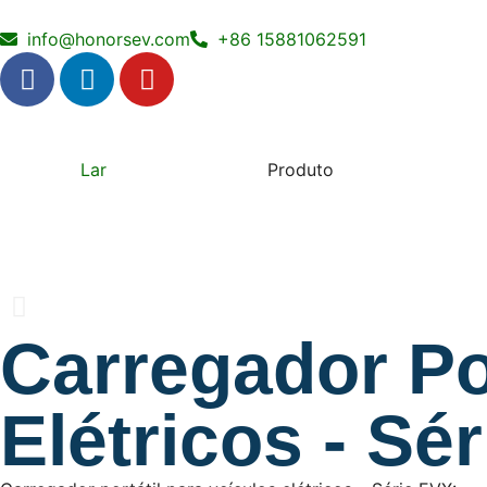
info@honorsev.com
+86 15881062591
Lar
Produto
Carregador Por
Elétricos - Sé