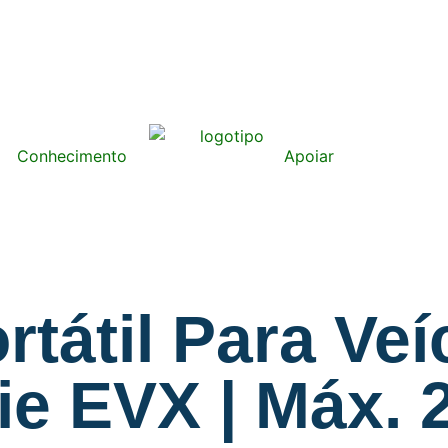
Conhecimento
Apoiar
tátil Para Veí
rie EVX | Máx.