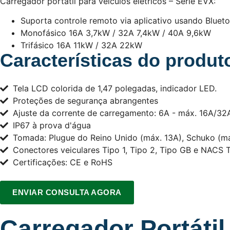
Carregador portátil para veículos elétricos – Série EVX:
Suporta controle remoto via aplicativo usando Blueto
Monofásico 16A 3,7kW / 32A 7,4kW / 40A 9,6kW
Trifásico 16A 11kW / 32A 22kW
Características do produt
Tela LCD colorida de 1,47 polegadas, indicador LED.
Proteções de segurança abrangentes
Ajuste da corrente de carregamento: 6A - máx. 16A/32
IP67 à prova d'água
Tomada: Plugue do Reino Unido (máx. 13A), Schuko (m
Conectores veiculares Tipo 1, Tipo 2, Tipo GB e NACS T
Certificações: CE e RoHS
ENVIAR CONSULTA AGORA
Carregador Portátil