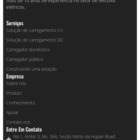
mais de 10 anos de experiência no setor de veículos
elétricos.
Serviços
Solução de carregamento CA
Solução de carregamento DC
Carregador doméstico
Carregador público
Construindo uma estação
Empresa
Sobre nós
Produto
Conhecimento
Apoiar
Contate-nos
Entre Em Contato
No.1, Andar 3, No. 366, Seção Norte da Hupan Road,