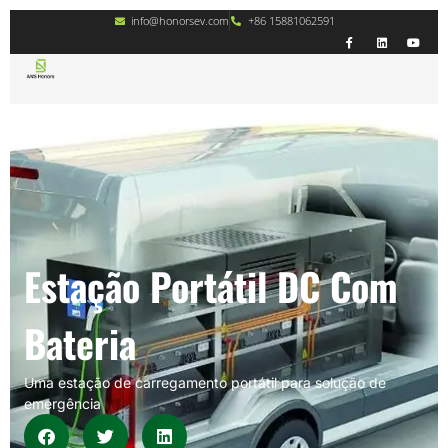
info@honorsev.com
+86 15881062591
Estação Portátil DC Com
Bateria
Uma estação de carregamento portátil para solução de
emergência