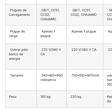
Plugues de
GB/T, CCS1,
GB/T, CCS1,
GB
Carregamento
CCS2,
CCS2, CHAdeMO
CC
CHAdeMO
CH
Plugue de
Apenas 1
Apenas 1 plugue
Ap
carga
plugue
Cobrar pelo
220 V/380 V
220 V/380 V CA
22
banco de
CA
energia
Tamanho
740*465*890
700*550*1870mm
uni
milímetros
bat
55
Peso
160 kg
220 kg
Pe
da 