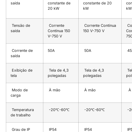
saída
constante de
constante de 20
con
20 kW
kW
kW
Tensão de
Corrente
Corrente Contínua
Co
saída
Contínua 150
150 V-750 V
Con
V-750 V
75
Corrente de
50A
50A
45
saída
Exibição de
Tela de 4,3
Tela de 4,3
Tel
tela
polegadas
polegadas
po
Modo de
À mão
À mão
À 
carga
Temperatura
-20℃-60℃
-20℃-60℃
-2
de trabalho
Grau de IP
IP54
IP54
IP