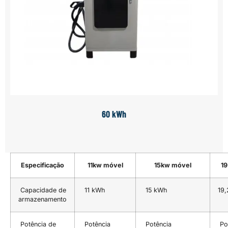
60 kWh
Especificação
11kw móvel
15kw móvel
19
Capacidade de
11 kWh
15 kWh
19
armazenamento
Potência de
Potência
Potência
Po