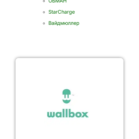
ОБМАН
StarCharge
Вайдмюллер