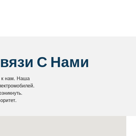
Связи С Нами
 к нам. Наша
лектромобилей.
озникнуть.
оритет.