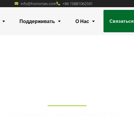
info@honorsev.com
+86 15881062591
Поддерживать
О Нас
Связаться
Связаться С Нами
Мы свяжемся с вами в течение 24 часов.