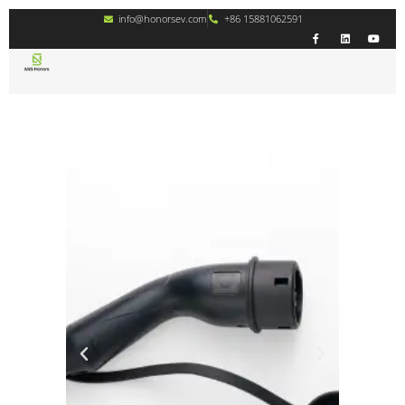
info@honorsev.com
+86 15881062591