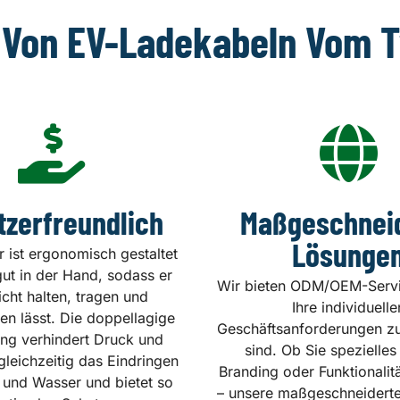
 Von EV-Ladekabeln Vom T
tzerfreundlich
Maßgeschnei
Lösunge
r ist ergonomisch gestaltet
gut in der Hand, sodass er
Wir bieten ODM/OEM-Servic
eicht halten, tragen und
Ihre individuelle
n lässt. Die doppellagige
Geschäftsanforderungen zu
g verhindert Druck und
sind. Ob Sie spezielles
gleichzeitig das Eindringen
Branding oder Funktionalit
 und Wasser und bietet so
– unsere maßgeschneidert