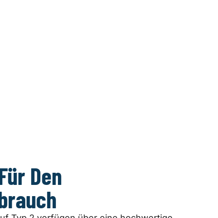
Für Den
brauch
uf Typ 2 verfügen über eine hochwertige