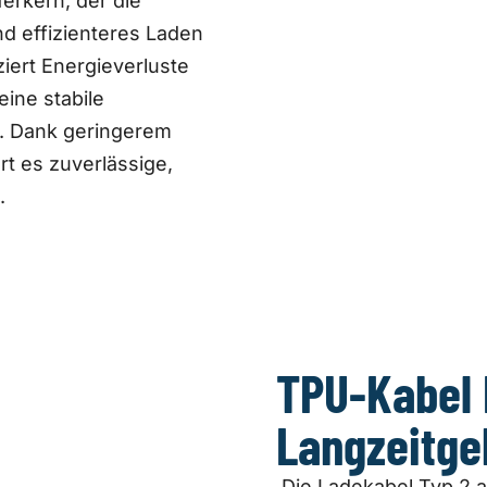
erkern, der die
nd effizienteres Laden
iert Energieverluste
ine stabile
. Dank geringerem
rt es zuverlässige,
.
TPU-Kabel 
Langzeitge
Die Ladekabel Typ 2 a