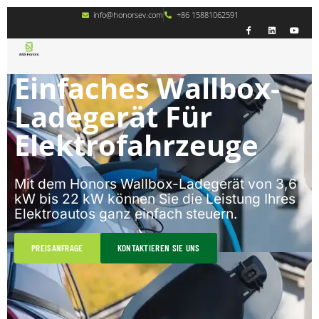
info@honorsev.com
+86 15881062591
Einfaches Wallbox-
Ladegerät Für
Elektrofahrzeuge
Mit dem Honors Wallbox-Ladegerät von 3,6
kW bis 22 kW können Sie die Leistung Ihres
Elektroautos ganz einfach steuern.
PREISANFRAGE
KONTAKTIEREN SIE UNS