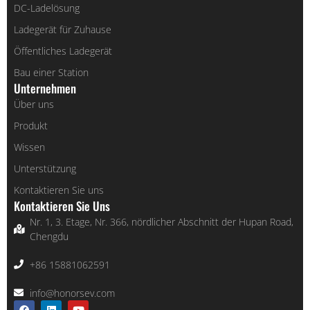
DC-Ladelösung
Ladegerät für Zuhause
Öffentliches Ladegerät
Bau einer Station
Unternehmen
Über uns
Produkt
Wissen
Unterstützung
Kontaktieren Sie uns
Kontaktieren Sie Uns
Nr. 1, 3. Etage, Nr. 366, nördlicher Abschnitt der Hupan Road,
Chengdu
AR
+86 15881062591
PT
info@honorsev.com
RU