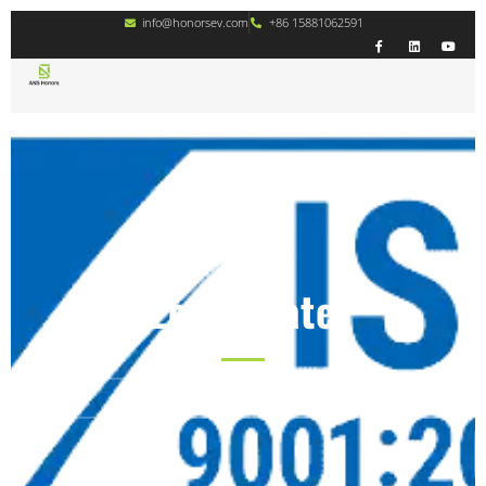
info@honorsev.com
+86 15881062591
Zertifikate
Zertifikate
Wer sind wir